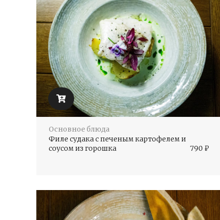
Основное блюда
Филе судака с печеным картофелем и
соусом из горошка
790
₽