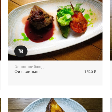
Основное блюда
Филе миньон
1 520
₽