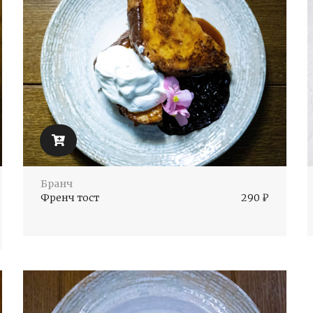
Бранч
Френч тост
290
₽