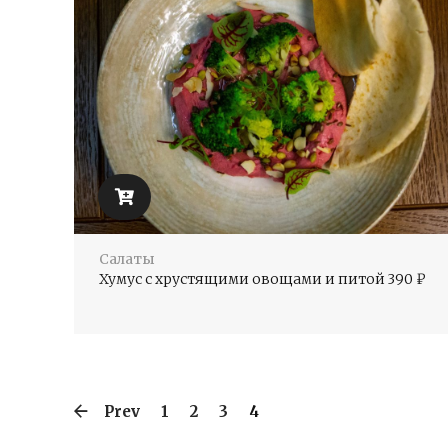
Салаты
Хумус с хрустящими овощами и питой
390
₽
Prev
1
2
3
4