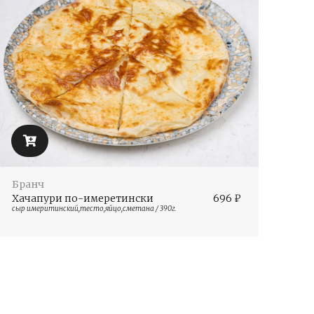
Бранч
Хачапури по-имеретински
696
₽
сыр имеритинский,тесто,яйцо,сметана / 390г.