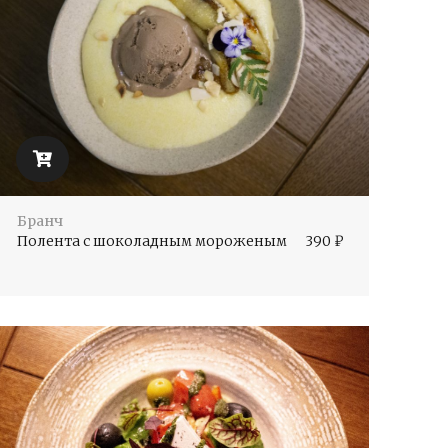
Бранч
Полента с шоколадным мороженым
390
₽