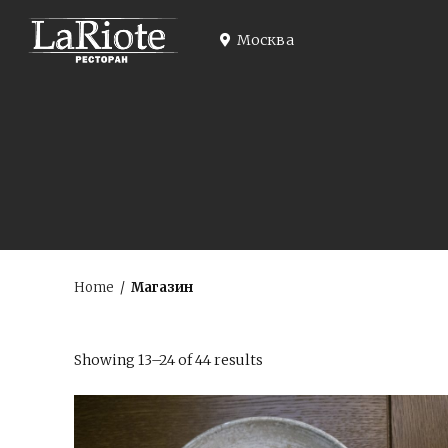
Skip
to
Москва
content
Home
/
Магазин
Showing 13–24 of 44 results