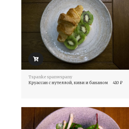
Tspanke spanwspany
Круассан с нутеллой, киви и бананом
410
₽