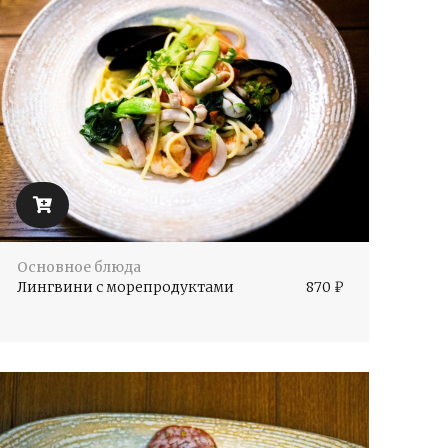
Основное блюда
Лингвини с морепродуктами
870
₽