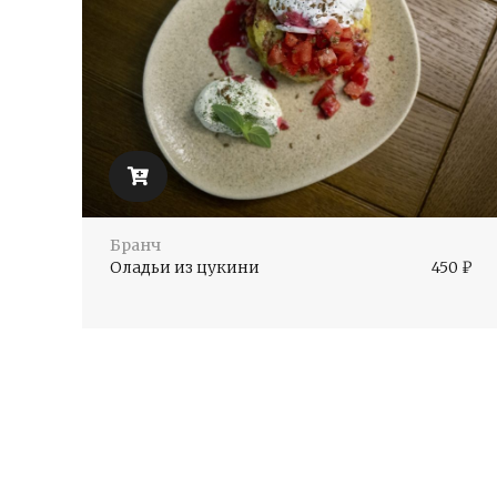
Бранч
Оладьи из цукини
450
₽