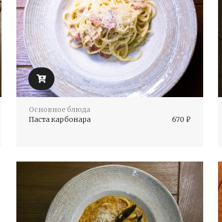
Основное блюда
Паста карбонара
670
₽