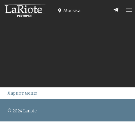
Skip
to
Москва
content
Лариот меню
© 2024 Lariote